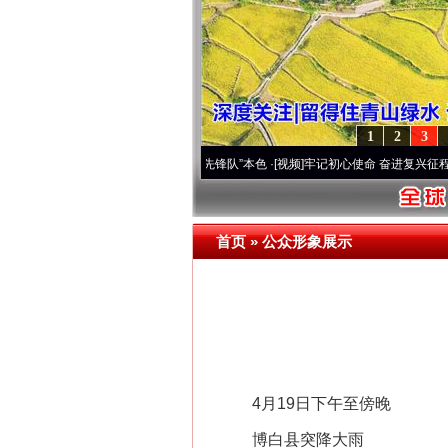
1
2
3
原..
·[视频]
永葆“两个先锋队”本色
·[视频]
牢记初心使命 奋进复兴征程丨宝塔山下好光景
首页
»
公众形象展示
4月19日下午至傍晚
博白县突降大雨