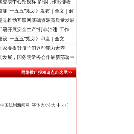
源交易中心招投标 多部门作出部署
监测“十五五”规划》发布｜全文｜解
意见推动互联网基础资源高质量发展
部署开展安全生产“打非治违”工作
建设“十五五”规划》印发｜全文
国家要提升孩子们这些能力素养
征程丨“转折之城”激荡..
·[视频]
牢记初心使命 奋进复兴征程丨红船起航处 潮起..
·[视
能发展，国务院常务会作最新部署⇒
网络推广投稿请点击这里>>
：
中国法制新闻网
字体大小[
大
中
小
]