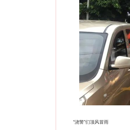
“浇警”们顶风冒雨