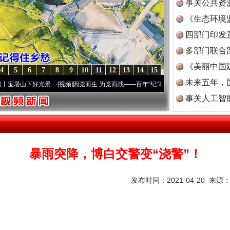
事关公共资
《生态环境
读
四部门印发
多部门联合
《美丽中国
4
5
6
7
8
9
10
11
12
13
14
15
未来五年，
..
·[视频]
因党而生 为党而战——百年“纪”事⑧加强纪律..
·[视频]
牢记初心使命 奋进复兴
事关人工智
暴雨突降，博白交警变“浇警”！
发布时间：2021-04-20 来源