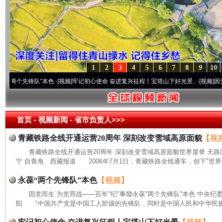
1
2
3
4
5
6
7
8
9
10
个先锋队”本色
·[视频]
牢记初心使命 奋进复兴征程丨宝塔山下好光景..
·[视频]
因党而生 
首页
- 视频新闻 -
省市负责人>>>
青藏铁路全线开通运营20周年 深刻改变雪域高原面貌
【视
青藏铁路全线开通运营20周年 深刻改变雪域高原面貌世界屋脊 天路
宁 自青海、西藏报道 2006年7月1日，青藏铁路全线通车，创下"世界
永葆“两个先锋队”本色
【视频】
因党而生 为党而战——百年"纪"事⑩永葆"两个先锋队"本色 中央纪
阳 "中国共产党是中国工人阶级的先锋队，同时是中国人民和中华民族的