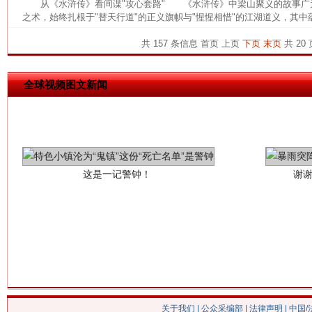
从《水浒传》看间谍"攻心套路" 《水浒传》中梁山聚义的故事广
之术，始终扎根于"替天行道"的正义旗帜与"惺惺相惜"的江湖道义，其中蕴
共 157 条信息
首页
上页
下页
末页
共 20 
全球视频图文新闻
这是一记警钟！
谢
今
在谋一域中谋全局
关于我们
|
公众采编部
|
法律声明
| 中国