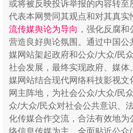
或将被反映投诉举报的内容转至
代表本网赞同其观点和对其真实
流传媒舆论为导向
，强化反腐和
这是一记警钟！
谢
营造良好舆论氛围。通过中国公共
媒网站架起政府和公众/大众/民
社会发展，最终实现政府、媒体、
媒网站结合现代网络科技影视文
网主阵地，为社会公众/大众/民
众/大众/民众对社会公共意识、
化传媒合作交流，合法有效地为公
今
在谋一域中谋全局
络信息传媒为主，全面贴近公众/