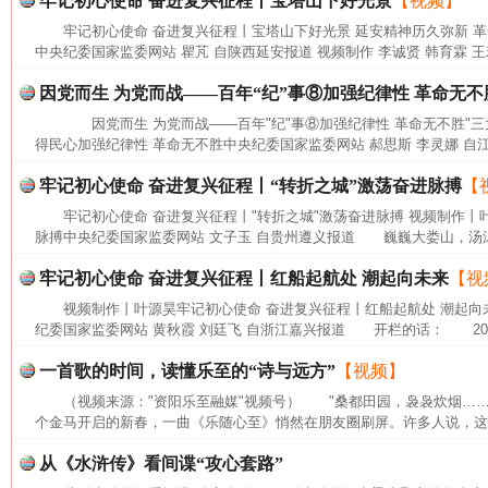
牢记初心使命 奋进复兴征程丨宝塔山下好光景
【视频】
牢记初心使命 奋进复兴征程丨宝塔山下好光景 延安精神历久弥新 
中央纪委国家监委网站 瞿芃 自陕西延安报道 视频制作 李诚贤 韩育霖 王
因党而生 为党而战——百年“纪”事⑧加强纪律性 革命无不
因党而生 为党而战——百年"纪"事⑧加强纪律性 革命无不胜"三
得民心加强纪律性 革命无不胜中央纪委国家监委网站 郝思斯 李灵娜 自江
牢记初心使命 奋进复兴征程丨“转折之城”激荡奋进脉搏
【
牢记初心使命 奋进复兴征程丨"转折之城"激荡奋进脉搏 视频制作丨叶
脉搏中央纪委国家监委网站 文子玉 自贵州遵义报道 巍巍大娄山，汤汤
牢记初心使命 奋进复兴征程丨红船起航处 潮起向未来
【视
视频制作丨叶源昊牢记初心使命 奋进复兴征程丨红船起航处 潮起向
纪委国家监委网站 黄秋霞 刘廷飞 自浙江嘉兴报道 开栏的话： 202
一首歌的时间，读懂乐至的“诗与远方”
【视频】
网上购药对药下症？
（视频来源："资阳乐至融媒"视频号） "桑都田园，袅袅炊烟…
个金马开启的新春，一曲《乐随心至》悄然在朋友圈刷屏。许多人说，这首
从《水浒传》看间谍“攻心套路”