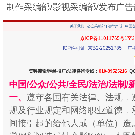
制作采编部/影视采编部/发布广告
习近平的博鳌关键词
关于我们
|
公众采编部
|
法律声明
| 中国
魏明亮
京ICP备11011765号1至3
ICP许可证: 京B2-20251785
广
资料编辑/网络推广/法律咨询专线：
010-89525216
QQ
中国/公众/公共/全民/法治/法
一、
遵守各国有关法律、法规，
生
规及行业规定和网络职业道德，
“刷贴”乱象丛生
间接引起的给他人或（单位）造