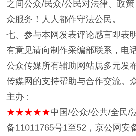
之间公众/民众/公民对法律、政
众服务！人人都作守法公民。
七、参与本网发表评论感言即表明
有意见请向制作采编部联系，电话：0
公众传媒所有辅助网站属多元发
传媒网的支持帮助与合作交流。
今
在谋一域中谋全局
主办 :
★★★★★
中国/公众/公共/全民/
备11011765号1至52，京公网安备：