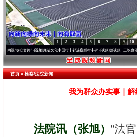
1
2
3
4
5
6
7
8
9
10
攻心套路”
·[视频]
廉洁文化中国行丨祁连巍巍树丰碑
·[视频]
微视频 | 三峡也催生？揭秘生
首页
»
检察/法院新闻
我为群众办实事｜解
法院讯（张旭）
“法