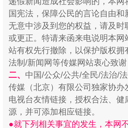
递假新闻造成社会影响的，本网
国宪法，保障公民的言论自由和
无意中涉及到您的权益，请及时
或更正。特请来函来电说明本网
揭批美国五大"原罪"
"炒
站有权先行撤除，以保护版权拥有者
法制/新闻网等传媒网站衷心致谢
二、
中国/公众/公共/全民/法治
传媒（北京）有限公司独家协办
电视台友情链接，授权合法、健
源，并可添加相应链接。
●就下列相关事宜的发生，本网
解纷+调解+退费，一次搞定