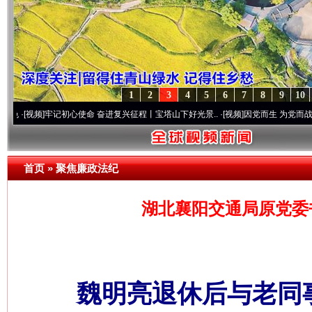
1
2
3
4
5
6
7
8
9
10
]
牢记初心使命 奋进复兴征程丨宝塔山下好光景..
·[视频]
因党而生 为党而战——百年“纪
首页
»
聚焦廉政法纪
湖北襄阳交通局原党委
魏明亮退休后与老同事