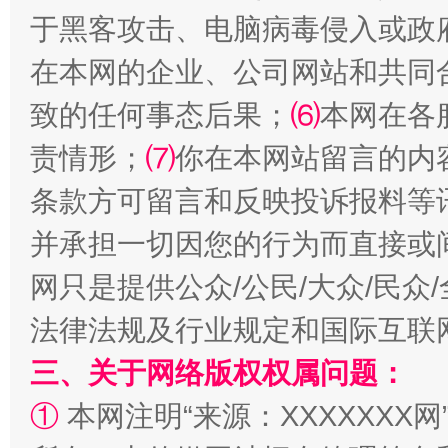
于黑客攻击、电脑病毒侵入或政
揭批美国五大"原罪"
"炒
在本网的企业、公司网站和共同
致的任何事态后果；
⑹
本网在各
责情形；
⑺
你在本网站留言的内
条款方可留言和反映投诉报料等
并承担一切因您的行为而直接或
网只是提供公众/公民/大众/民
解纷+调解+退费，一次搞定
法律法规及行业规定和国际互联
三、关于网络版权权属问题：
①
本网注明“来源：XXXXXXX网