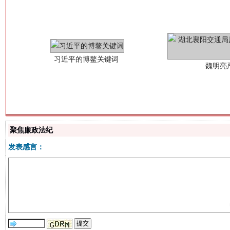
魏明亮
聚焦廉政法纪
生
“刷贴”乱象丛生
发表感言：